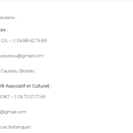
aussou :
tes
:
 GIL –  06.88.62.76.89
escaussou@gmail.com
s Caussou Bestiac
 Associatif et Culturel)
:
ONT –  06.72.57.17.49
et@gmail.com
cac.lestanquet