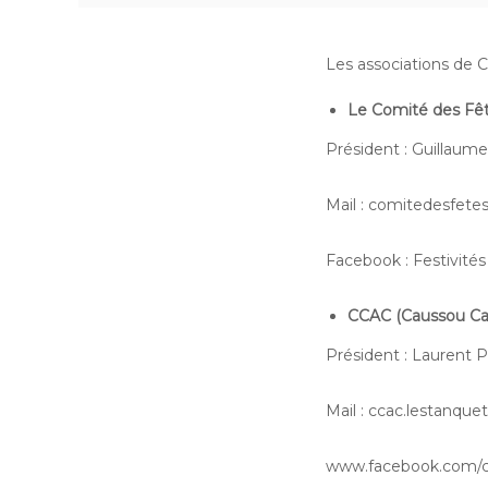
Les associations de C
Le Comité des Fê
Président : Guillaume
Mail : comitedesfet
Facebook : Festivité
CCAC (Caussou Café
Président : Laurent P
Mail : ccac.lestanqu
www.facebook.com/c