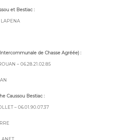
ssou et Bestiac
:
DE LAPENA
n Intercommunale de Chasse Agréée)
:
ROUAN – 06.28.21.02.85
UAN
he Caussou Bestiac
:
COLLET – 06.01.90.07.37
ERRE
 CLANET