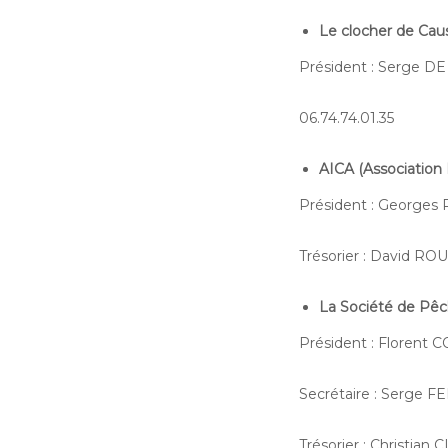
Le clocher de Cau
Président : Serge 
06.74.74.01.35
AICA (Associatio
Président : Georges 
Trésorier : David RO
La Société de Pêc
Président : Florent 
Secrétaire : Serge F
Trésorier : Christian