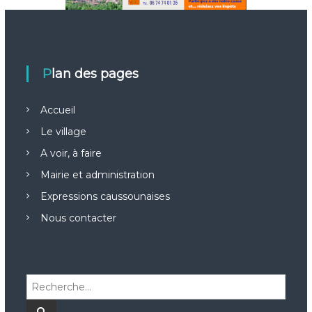
Plan des pages
Accueil
Le village
A voir, à faire
Mairie et administration
Expressions caussounaises
Nous contacter
R
e
c
R