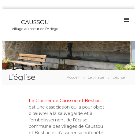
A
l
CAUSSOU
l
Village au coeur de l'Ariège
e
r
a
u
c
o
n
L’église
t
Accueil
Le village
L’église
e
n
u
Le Clocher de Caussou et Bestiac
est une association qui a pour objet
d’œuvrer à la sauvegarde et à
l’embellissement de l’église
commune des villages de Caussou
et Bestiac et d’assurer sa notoriété.