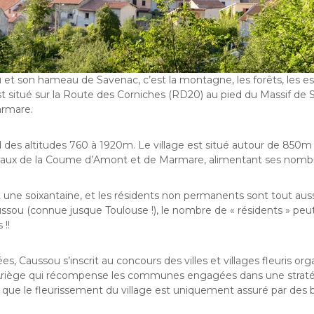
 et son hameau de Savenac, c’est la montagne, les forêts, les e
 est situé sur la Route des Corniches (RD20) au pied du Massif de
rmare.
s altitudes 760 à 1920m. Le village est situé autour de 850m d’a
sseaux de la Coume d’Amont et de Marmare, alimentant ses nomb
une soixantaine, et les résidents non permanents sont tout auss
ussou (connue jusque Toulouse !), le nombre de « résidents » pe
 !!
s, Caussou s’inscrit au concours des villes et villages fleuris org
Ariège qui récompense les communes engagées dans une stratég
 que le fleurissement du village est uniquement assuré par des