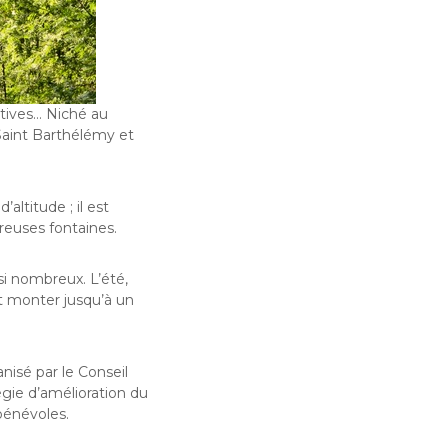
stives… Niché au
 Saint Barthélémy et
ltitude ; il est
reuses fontaines.
i nombreux. L’été,
ut monter jusqu’à un
anisé par le Conseil
ie d’amélioration du
 bénévoles.