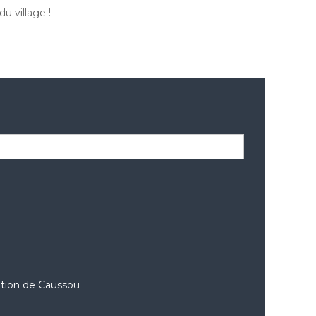
u village !
ation de Caussou