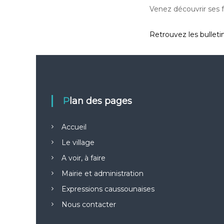
Venez découvrir ses f
Retrouvez les bulleti
Plan des pages
Accueil
Le village
A voir, à faire
Mairie et administration
Expressions caussounaises
Nous contacter