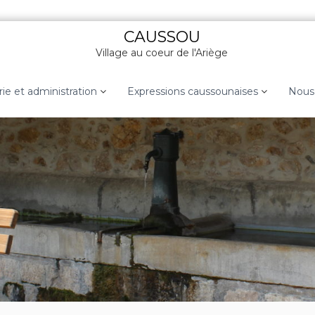
CAUSSOU
Village au coeur de l'Ariège
rie et administration
Expressions caussounaises
Nous