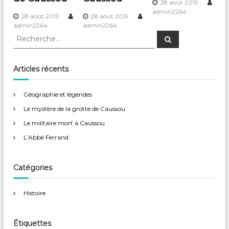
28 août 2019
a
admin2264
28 août 2019
28 août 2019
admin2264
admin2264
t
R
R
e
e
c
i
c
h
e
h
Articles récents
r
o
e
c
h
r
e
Géographie et légendes
r
c
n
Le mystère de la grotte de Caussou
h
e
d
Le militaire mort à Caussou
r
L’Abbé Ferrand
:
e
Catégories
l
’
Histoire
a
Étiquettes