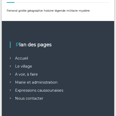
r
Ferrand
grotte
géographie
histoire
légende
militaire
mystère
t
i
c
Plan des pages
l
Accueil
e
Le village
A voir, à faire
Mairie et administration
Expressions caussounaises
Nous contacter