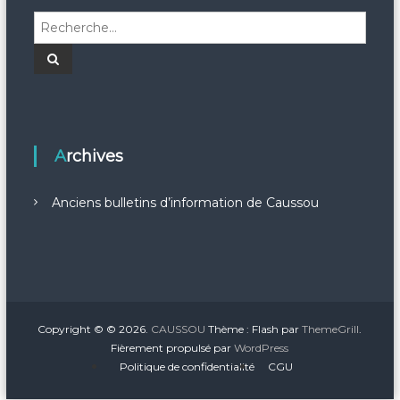
R
e
c
R
e
h
c
h
e
e
r
r
c
c
h
e
h
Archives
r
e
r
Anciens bulletins d’information de Caussou
:
Copyright © © 2026.
CAUSSOU
Thème : Flash par
ThemeGrill
.
Fièrement propulsé par
WordPress
Politique de confidentialité
CGU