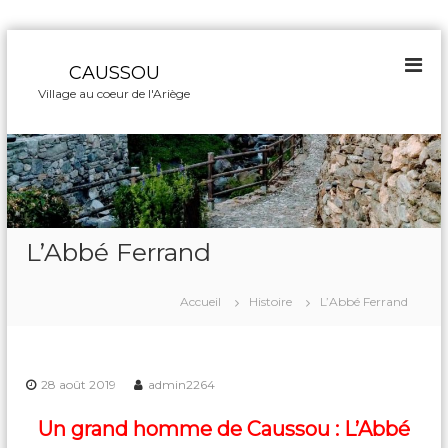
A
l
CAUSSOU
l
Village au coeur de l'Ariège
e
r
a
u
c
o
n
L’Abbé Ferrand
t
e
n
Accueil
Histoire
L’Abbé Ferrand
u
28 août 2019
admin2264
Un grand homme de Caussou : L’Abbé