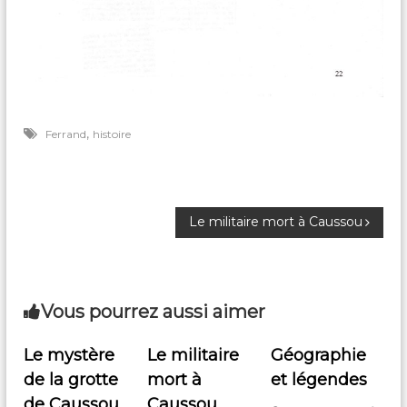
,
Ferrand
histoire
N
Le militaire mort à Caussou
a
v
Vous pourrez aussi aimer
i
Le mystère
Le militaire
Géographie
de la grotte
mort à
et légendes
g
de Caussou
Caussou