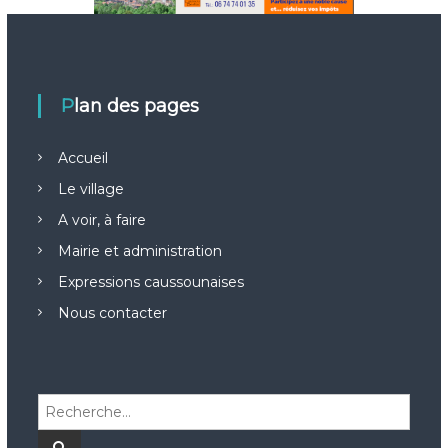
Plan des pages
Accueil
Le village
A voir, à faire
Mairie et administration
Expressions caussounaises
Nous contacter
R
e
c
R