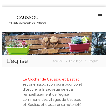
A
l
CAUSSOU
l
Village au coeur de l'Ariège
e
r
a
u
c
o
n
L’église
t
Accueil
Le village
L’église
e
n
u
Le Clocher de Caussou et Bestiac
est une association qui a pour objet
d’œuvrer à la sauvegarde et à
l’embellissement de l’église
commune des villages de Caussou
et Bestiac et d’assurer sa notoriété.