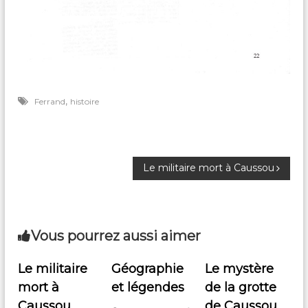
,
Ferrand
histoire
N
Le militaire mort à Caussou
a
v
Vous pourrez aussi aimer
i
Le militaire
Géographie
Le mystère
mort à
et légendes
de la grotte
g
Caussou
de Caussou