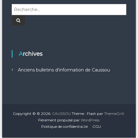
R
e
c
R
e
h
c
h
e
e
r
r
c
c
h
e
h
Archives
r
e
r
Anciens bulletins d’information de Caussou
:
Copyright © © 2026.
CAUSSOU
Thème : Flash par
ThemeGrill
.
Fièrement propulsé par
WordPress
Politique de confidentialité
CGU