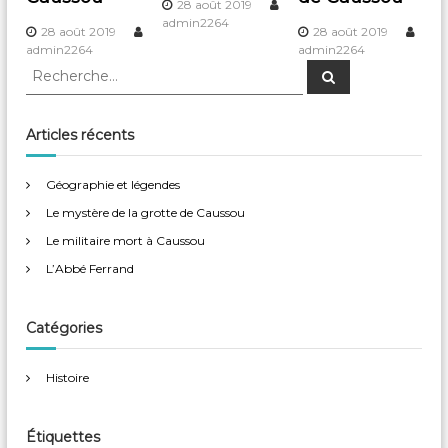
28 août 2019
a
admin2264
28 août 2019
28 août 2019
admin2264
admin2264
t
R
R
e
e
c
i
c
h
e
h
Articles récents
r
o
e
c
h
r
e
Géographie et légendes
r
c
n
Le mystère de la grotte de Caussou
h
e
d
Le militaire mort à Caussou
r
L’Abbé Ferrand
:
e
Catégories
l
’
Histoire
a
Étiquettes