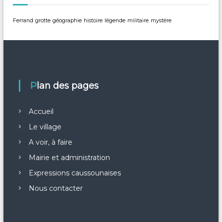
r
Ferrand
grotte
géographie
histoire
légende
militaire
mystère
t
i
c
Plan des pages
l
Accueil
e
Le village
A voir, à faire
Mairie et administration
Expressions caussounaises
Nous contacter