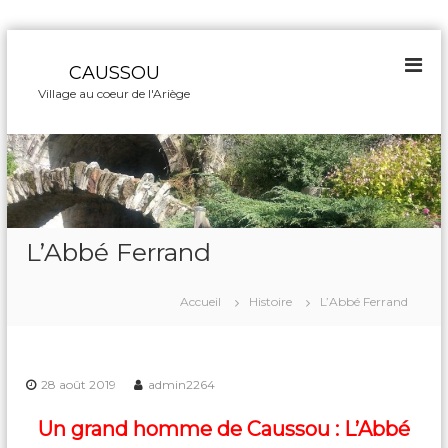
A
l
CAUSSOU
l
Village au coeur de l'Ariège
e
r
a
u
c
o
n
L’Abbé Ferrand
t
e
n
Accueil
Histoire
L’Abbé Ferrand
u
28 août 2019
admin2264
Un grand homme de Caussou : L’Abbé